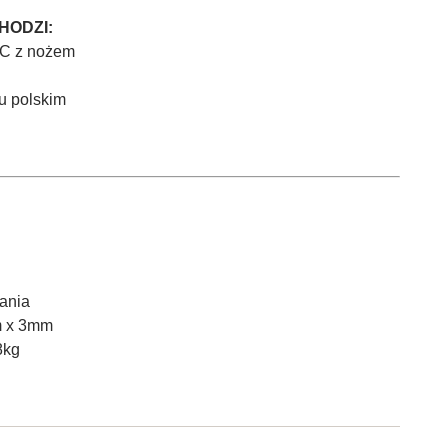
HODZI:
0C z nożem
ku polskim
ania
m x 3mm
8kg