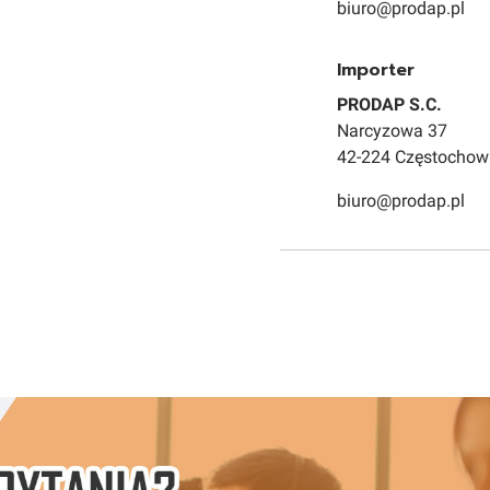
biuro@prodap.pl
Importer
PRODAP S.C.
Narcyzowa 37
42-224 Częstochow
biuro@prodap.pl