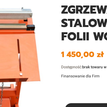
ZGRZE
STALOW
FOLII 
1 450,00 zł
Cena
Dostępność:
brak towaru 
Finansowanie dla Firm