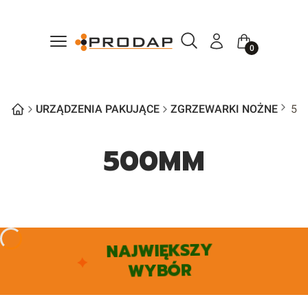
Otwórz wyszukiwarkę
Szukaj
Menu
Zaloguj się
Koszyk
URZĄDZENIA PAKUJĄCE
ZGRZEWARKI NOŻNE
50
500MM
NAJWIĘKSZY
WYBÓR