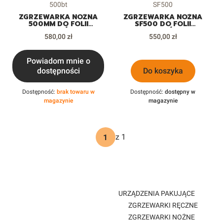
Kod produktu
Kod produktu
500bt
SF500
ZGRZEWARKA NOŻNA
ZGRZEWARKA NOŻNA
500MM DO FOLII
SF500 DO FOLII
WORKÓW
WORKÓW
Cena
Cena
580,00 zł
550,00 zł
Powiadom mnie o
dostępności
Do koszyka
Dostępność:
brak towaru w
Dostępność:
dostępny w
magazynie
magazynie
z 1
URZĄDZENIA PAKUJĄCE
ZGRZEWARKI RĘCZNE
ZGRZEWARKI NOŻNE