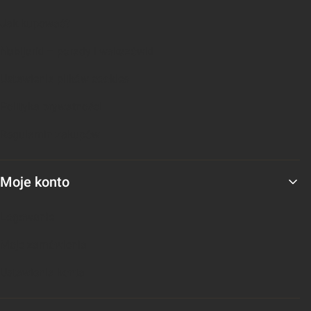
Jak kupować?
Nabijarki – porady i wskazówki
Ustawienia plików cookies
Polityka prywatności
Regulamin zakupów
Moje konto
Logowanie
Moje zamówienia
Ustawienia konta