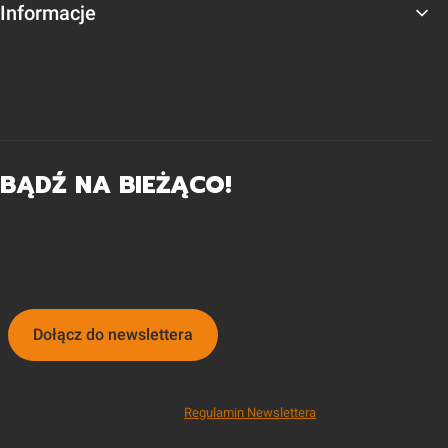
Informacje
O nas
Kontakt
BĄDŹ NA BIEŻĄCO!
Zapisz się i zgarnij 15 PLN na zakupy!
Twój adres e-mail
Dołącz do newslettera
Nie przegap najnowszych informacji o produktach, promocjach i wielu innych.
Zapisując się, akceptujesz nasz
Regulamin Newslettera
.