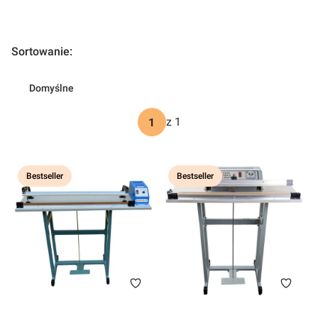
Lista produktów
Sortowanie:
Domyślne
z 1
Bestseller
Bestseller