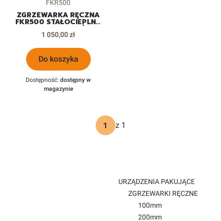
Kod produktu
FKR500
ZGRZEWARKA RĘCZNA
FKR500 STAŁOCIEPLNA
DO FOLII WORKÓW
Cena
DOYPACKÓW
1 050,00 zł
Do koszyka
Dostępność:
dostępny w
magazynie
z 1
URZĄDZENIA PAKUJĄCE
ZGRZEWARKI RĘCZNE
100mm
200mm