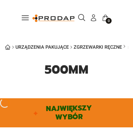
Otwórz wyszukiwarkę
Szukaj
Menu
Zaloguj się
Koszyk
URZĄDZENIA PAKUJĄCE
ZGRZEWARKI RĘCZNE
5
500MM
NAJWIĘKSZY
WYBÓR