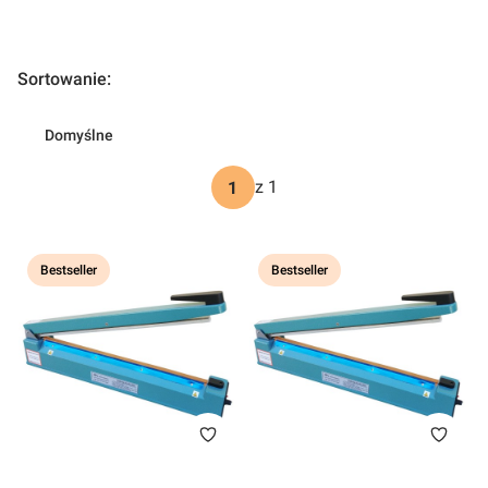
Lista produktów
Sortowanie:
Domyślne
z 1
Bestseller
Bestseller