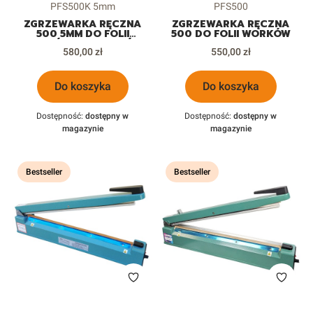
Kod produktu
Kod produktu
PFS500K 5mm
PFS500
ZGRZEWARKA RĘCZNA
ZGRZEWARKA RĘCZNA
500 5MM DO FOLII
500 DO FOLII WORKÓW
WORKÓW DOYPACKÓW
Cena
Cena
580,00 zł
550,00 zł
Do koszyka
Do koszyka
Dostępność:
dostępny w
Dostępność:
dostępny w
magazynie
magazynie
Bestseller
Bestseller