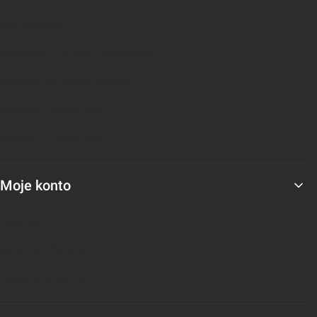
Jak kupować?
Nabijarki – porady i wskazówki
Ustawienia plików cookies
Polityka prywatności
Regulamin zakupów
Moje konto
Logowanie
Moje zamówienia
Ustawienia konta