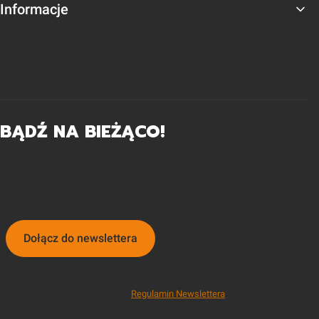
Informacje
O nas
Kontakt
BĄDŹ NA BIEŻĄCO!
Zapisz się i zgarnij 15 PLN na zakupy!
Twój adres e-mail
Dołącz do newslettera
Nie przegap najnowszych informacji o produktach, promocjach i wielu innych.
Zapisując się, akceptujesz nasz
Regulamin Newslettera
.