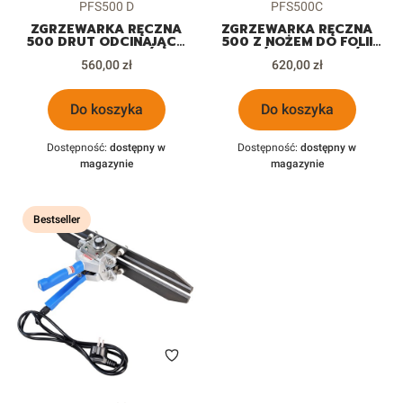
Kod produktu
Kod produktu
PFS500 D
PFS500C
ZGRZEWARKA RĘCZNA
ZGRZEWARKA RĘCZNA
500 DRUT ODCINAJĄCY
500 Z NOŻEM DO FOLII
DO FOLII WORKÓW
WORKÓW DOYPACKÓW
Cena
Cena
560,00 zł
620,00 zł
Do koszyka
Do koszyka
Dostępność:
dostępny w
Dostępność:
dostępny w
magazynie
magazynie
Bestseller