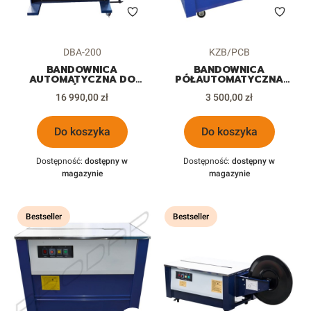
Kod produktu
Kod produktu
DBA-200
KZB/PCB
BANDOWNICA
BANDOWNICA
AUTOMATYCZNA DO
PÓŁAUTOMATYCZNA
KARTONÓW PUDEŁEK
KZB/PCB/KZ900 DO
Cena
Cena
16 990,00 zł
PACZEK
KARTONÓW PUDEŁEK
3 500,00 zł
PACZEK
Do koszyka
Do koszyka
Dostępność:
dostępny w
Dostępność:
dostępny w
magazynie
magazynie
Bestseller
Bestseller