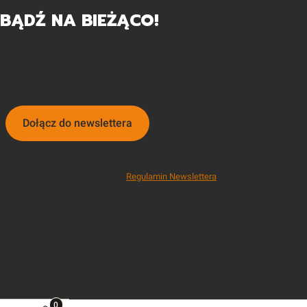
BĄDŹ NA BIEŻĄCO!
Zapisz się i zgarnij 15 PLN na zakupy!
Twój adres e-mail
Dołącz do newslettera
Nie przegap najnowszych informacji o produktach, promocjach i wielu innych.
Zapisując się, akceptujesz nasz
Regulamin Newslettera
.
© Copyright 2026 PRODAP