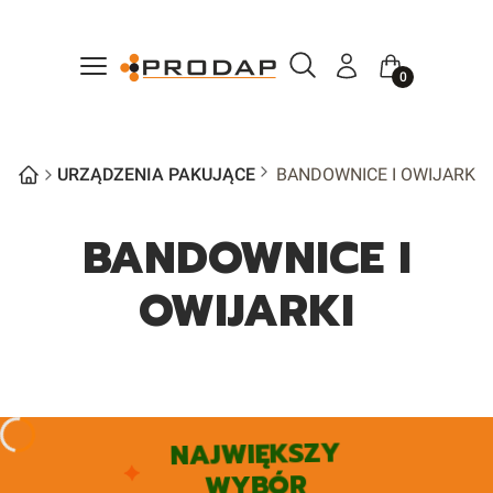
Otwórz wyszukiwarkę
Szukaj
Menu
Zaloguj się
Koszyk
URZĄDZENIA PAKUJĄCE
BANDOWNICE I OWIJARKI
BANDOWNICE I
OWIJARKI
NAJWIĘKSZY
WYBÓR