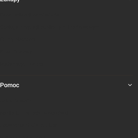
Czas realizacji zamówienia
Obsługa instytucji publicznych i państwowych
Formy płatności
Koszt dostawy
Reklamacje i zwroty
Pomoc
Jak kupować?
Nabijarki – porady i wskazówki
Ustawienia plików cookies
Polityka prywatności