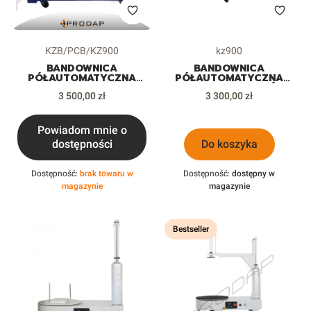
Kod produktu
Kod produktu
KZB/PCB/KZ900
kz900
BANDOWNICA
BANDOWNICA
PÓŁAUTOMATYCZNA
PÓŁAUTOMATYCZNA
KZB/PCB/KZ900 DO
NISKA DO KARTONÓW
Cena
Cena
KARTONÓW PUDEŁEK
3 500,00 zł
PUDEŁEK PACZEK
3 300,00 zł
PACZEK
Powiadom mnie o
dostępności
Do koszyka
Dostępność:
brak towaru w
Dostępność:
dostępny w
magazynie
magazynie
Bestseller