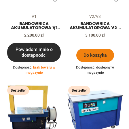
Kod produktu
Kod produktu
V1
V2/V3
BANDOWNICA
BANDOWNICA
AKUMULATOROWA V1
AKUMULATOROWA V2 /
RĘCZNA DO KARTONÓW
V3 RĘCZNA DO
Cena
Cena
PUDEŁEK PACZEK
2 200,00 zł
KARTONÓW PUDEŁEK
3 100,00 zł
PACZEK
Powiadom mnie o
dostępności
Do koszyka
Dostępność:
brak towaru w
Dostępność:
dostępny w
magazynie
magazynie
Bestseller
Bestseller