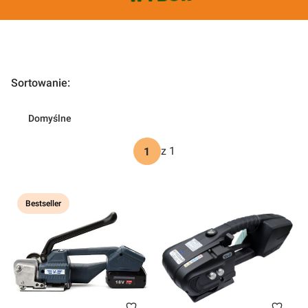
Lista produktów
Sortowanie:
Domyślne
z 1
Bestseller