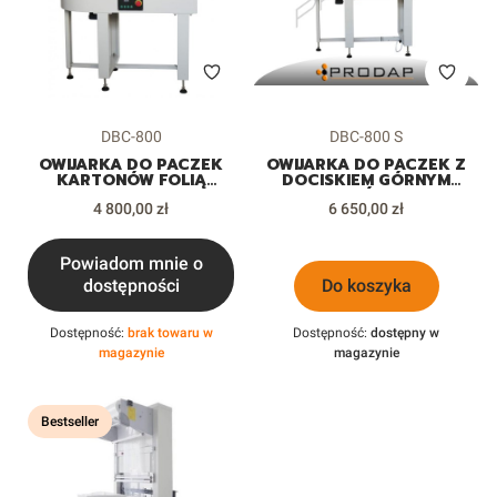
Kod produktu
Kod produktu
DBC-800
DBC-800 S
OWIJARKA DO PACZEK
OWIJARKA DO PACZEK Z
KARTONÓW FOLIĄ
DOCISKIEM GÓRNYM
STRETCH
KARTONÓW FOLIĄ
Cena
Cena
4 800,00 zł
STRETCH
6 650,00 zł
Powiadom mnie o
dostępności
Do koszyka
Dostępność:
brak towaru w
Dostępność:
dostępny w
magazynie
magazynie
Bestseller