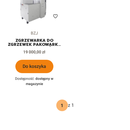
Kod produktu
BZJ
ZGRZEWARKA DO
ZGRZEWEK PAKOWARKA
FOLIARKA SŁOIKÓW
Cena
ZNICZY BUTELEK
19 000,00 zł
Do koszyka
Dostępność:
dostępny w
magazynie
z 1