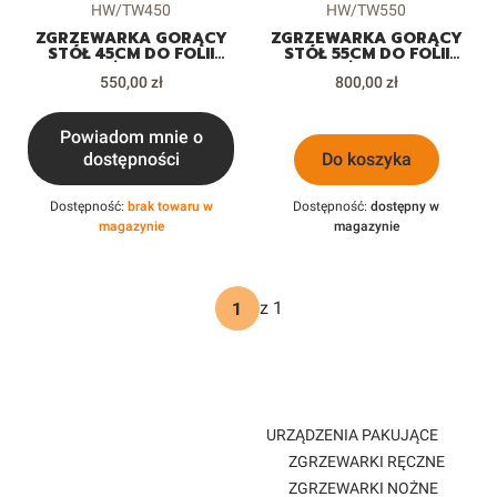
Kod produktu
Kod produktu
HW/TW450
HW/TW550
ZGRZEWARKA GORĄCY
ZGRZEWARKA GORĄCY
STÓŁ 45CM DO FOLII
STÓŁ 55CM DO FOLII
SPOŻYWCZEJ
SPOŻYWCZEJ
Cena
Cena
CELOFANOWEJ
550,00 zł
CELOFANOWEJ
800,00 zł
Powiadom mnie o
dostępności
Do koszyka
Dostępność:
brak towaru w
Dostępność:
dostępny w
magazynie
magazynie
z 1
URZĄDZENIA PAKUJĄCE
ZGRZEWARKI RĘCZNE
ZGRZEWARKI NOŻNE