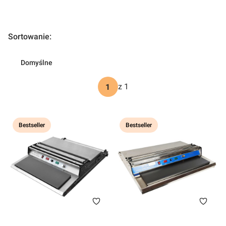
Lista produktów
Sortowanie:
Domyślne
z 1
Bestseller
Bestseller