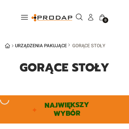
Otwórz wyszukiwarkę
Szukaj
Menu
Zaloguj się
Koszyk
URZĄDZENIA PAKUJĄCE
GORĄCE STOŁY
GORĄCE STOŁY
NAJWIĘKSZY
WYBÓR