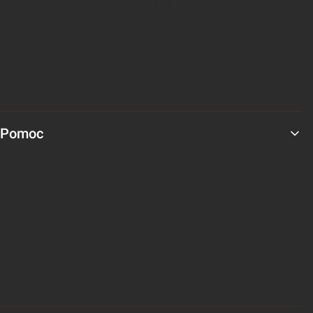
Obsługa instytucji publicznych i państwowych
Formy płatności
Koszt dostawy
Reklamacje i zwroty
Pomoc
Jak kupować?
Nabijarki – porady i wskazówki
Ustawienia plików cookies
Polityka prywatności
Regulamin zakupów