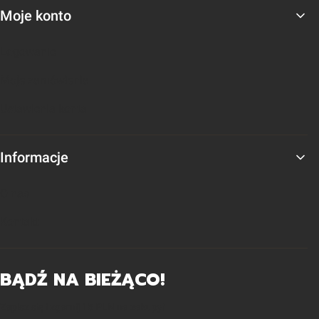
Moje konto
Logowanie
Moje zamówienia
Ustawienia konta
Informacje
O nas
Kontakt
BĄDŹ NA BIEŻĄCO!
Zapisz się i zgarnij 15 PLN na zakupy!