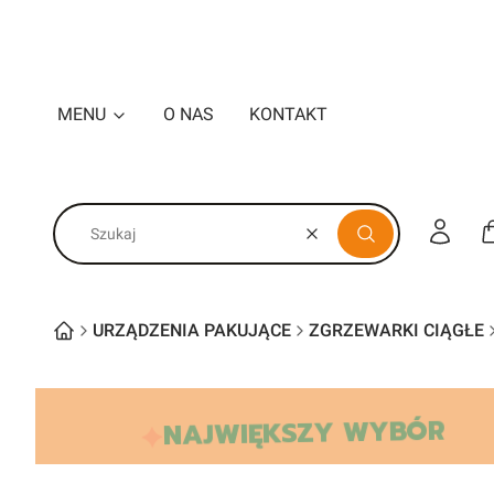
MENU
O NAS
KONTAKT
Zaloguj s
Wyczyść
Szukaj
URZĄDZENIA PAKUJĄCE
ZGRZEWARKI CIĄGŁE
NAJWIĘKSZY WYBÓR