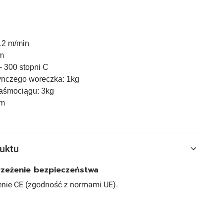
12 m/min
m
- 300 stopni C
nczego woreczka: 1kg
taśmociągu: 3kg
mm
uktu
trzeżenie bezpieczeństwa
nie CE (zgodność z normami UE).