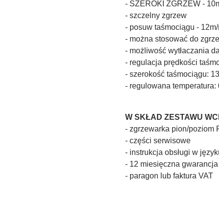
- SZEROKI ZGRZEW - 1
- szczelny zgrzew
- posuw taśmociągu - 12m
- można stosować do zgrze
- możliwość wytłaczania d
- regulacja prędkości taśm
- szerokość taśmociągu: 1
- regulowana temperatura:
W SKŁAD ZESTAWU WC
- zgrzewarka pion/poziom 
- części serwisowe
- instrukcja obsługi w języ
- 12 miesięczna gwarancja
- paragon lub faktura VAT