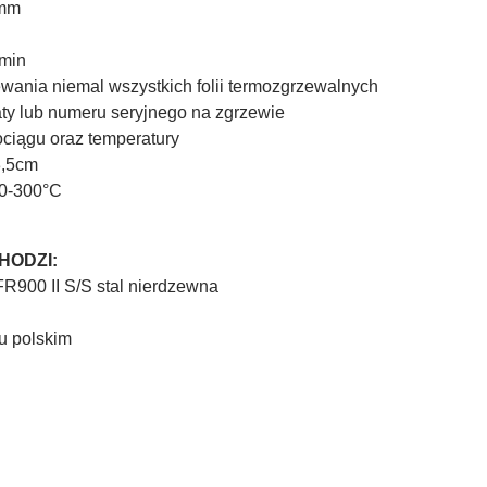
0mm
/min
wania niemal wszystkich folii termozgrzewalnych
aty lub numeru seryjnego na zgrzewie
ociągu oraz temperatury
3,5cm
 0-300°C
HODZI:
FR900 II S/S stal nierdzewna
ku polskim