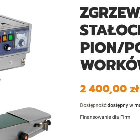
ZGRZE
STAŁOC
PION/P
WORKÓ
2 400,00 zł
Cena
Dostępność:
dostępny w m
Finansowanie dla Firm