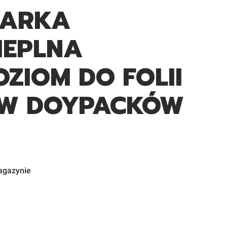
WARKA
IEPLNA
OZIOM DO FOLII
W DOYPACKÓW
agazynie