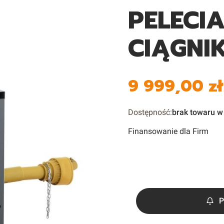
PELECI
CIĄGNI
9 999,00 zł
Cena
Dostępność:
brak towaru 
Finansowanie dla Firm
P