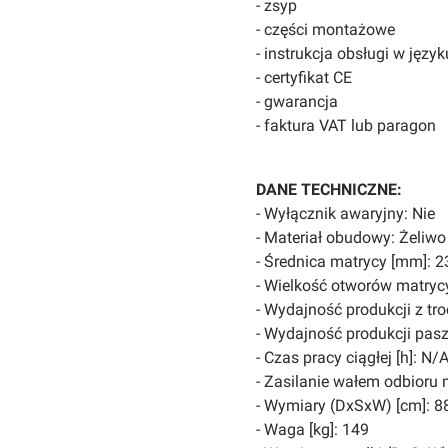
- zsyp
- części montażowe
- instrukcja obsługi w języ
- certyfikat CE
- gwarancja
- faktura VAT lub paragon
DANE TECHNICZNE:
- Wyłącznik awaryjny: Nie
- Materiał obudowy: Żeliwo
- Średnica matrycy [mm]: 2
- Wielkość otworów matrycy
- Wydajność produkcji z tro
- Wydajność produkcji pasz
- Czas pracy ciągłej [h]: N/
- Zasilanie wałem odbioru 
- Wymiary (DxSxW) [cm]: 88
- Waga [kg]: 149