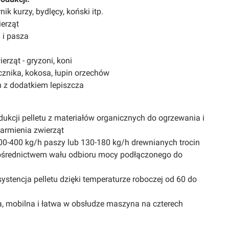
ik kurzy, bydlęcy, koński itp.
ierząt
a i pasza
ierząt - gryzoni, koni
ecznika, kokosa, łupin orzechów
ch z dodatkiem lepiszcza
ukcji pelletu z materiałów organicznych do ogrzewania i
armienia zwierząt
0-400 kg/h paszy lub 130-180 kg/h drewnianych trocin
ośrednictwem wału odbioru mocy podłączonego do
stencja pelletu dzięki temperaturze roboczej od 60 do
, mobilna i łatwa w obsłudze maszyna na czterech