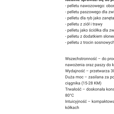
- pelletu nawozowego: oborn
- pelletu paszowego dla zw
- pelletu dla ryb jako zanęt
- pelletu z ziół i trawy
- pelletu jako ściółka dla zw
- pelletu z dodatkiem słon
- pelletu z trocin sosnowy
Wszechstronność – do prod
nawożenia oraz paszy do k
Wydajność – przetwarza 30
Duża moc – zasilana za p
ciągnika (15-28 KM)
Trwałość – doskonała konsy
80°C
Intuicyjność – kompaktowa
kółkach