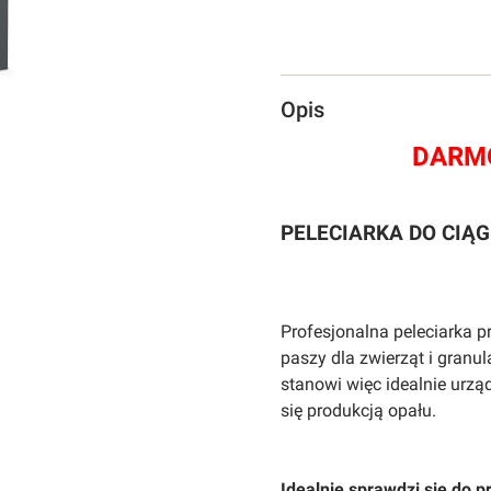
Opis
DARMO
PELECIARKA DO CIĄGN
Profesjonalna peleciarka p
paszy dla zwierząt i granu
stanowi więc idealnie urz
się produkcją opału.
Idealnie sprawdzi się do p