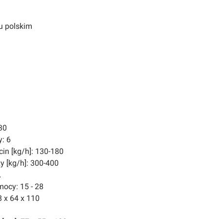
ku polskim
30
: 6
cin [kg/h]: 130-180
y [kg/h]: 300-400
A
mocy: 15 - 28
 x 64 x 110