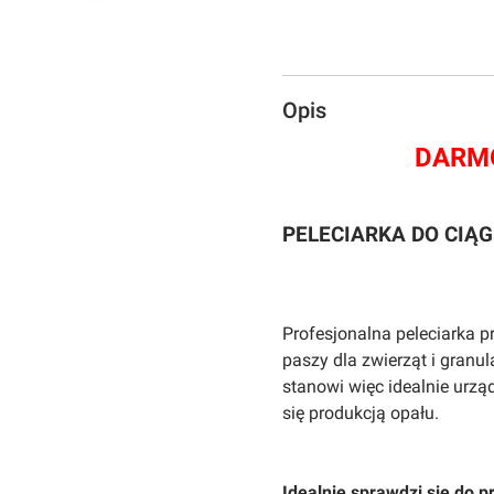
Opis
DARMO
PELECIARKA DO CIĄGN
Profesjonalna peleciarka p
paszy dla zwierząt i granu
stanowi więc idealnie urz
się produkcją opału.
Idealnie sprawdzi się do p