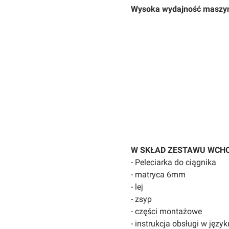
Wysoka wydajność maszyny
W SKŁAD ZESTAWU WCHO
- Peleciarka do ciągnika
- matryca 6mm
- lej
- zsyp
- części montażowe
- instrukcja obsługi w języ