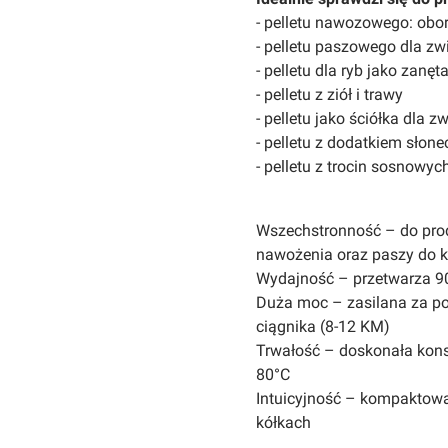
- pelletu nawozowego: oborn
- pelletu paszowego dla zw
- pelletu dla ryb jako zanęt
- pelletu z ziół i trawy
- pelletu jako ściółka dla zw
- pelletu z dodatkiem słon
- pelletu z trocin sosnowy
Wszechstronność – do prod
nawożenia oraz paszy do k
Wydajność – przetwarza 90
Duża moc – zasilana za p
ciągnika (8-12 KM)
Trwałość – doskonała konsy
80°C
Intuicyjność – kompaktowa
kółkach