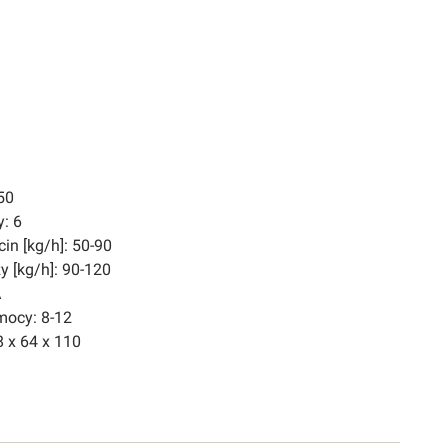
50
: 6
cin [kg/h]: 50-90
y [kg/h]: 90-120
A
mocy: 8-12
 x 64 x 110