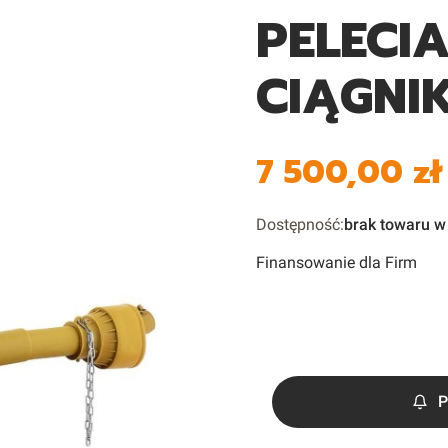
PELECI
CIĄGNI
7 500,00 zł
Cena
Dostępność:
brak towaru 
Finansowanie dla Firm
P