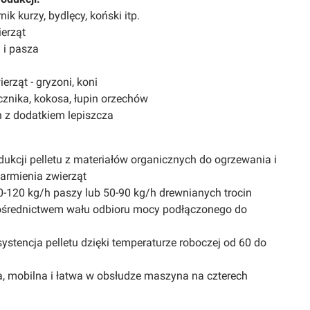
ik kurzy, bydlęcy, koński itp.
ierząt
a i pasza
ierząt - gryzoni, koni
ecznika, kokosa, łupin orzechów
ch z dodatkiem lepiszcza
ukcji pelletu z materiałów organicznych do ogrzewania i
armienia zwierząt
-120 kg/h paszy lub 50-90 kg/h drewnianych trocin
ośrednictwem wału odbioru mocy podłączonego do
stencja pelletu dzięki temperaturze roboczej od 60 do
, mobilna i łatwa w obsłudze maszyna na czterech