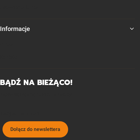
Ustawienia konta
Informacje
O nas
Kontakt
BĄDŹ NA BIEŻĄCO!
Zapisz się i zgarnij 15 PLN na zakupy!
Twój adres e-mail
Dołącz do newslettera