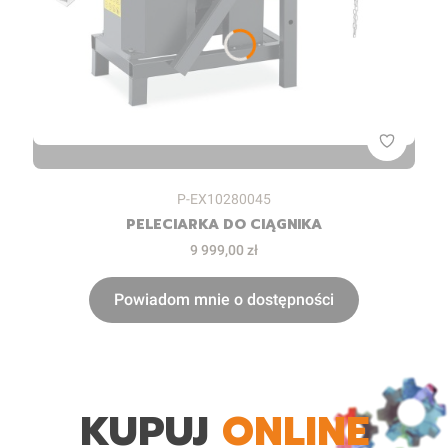
Kod produktu
P-EX10280045
PELECIARKA DO CIĄGNIKA
Cena
9 999,00 zł
Powiadom mnie o dostępności
KUPUJ
ONLINE