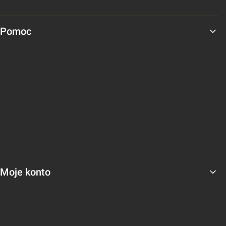
Pomoc
Jak kupować?
Nabijarki – porady i wskazówki
Ustawienia plików cookies
Polityka prywatności
Regulamin zakupów
Moje konto
Logowanie
Moje zamówienia