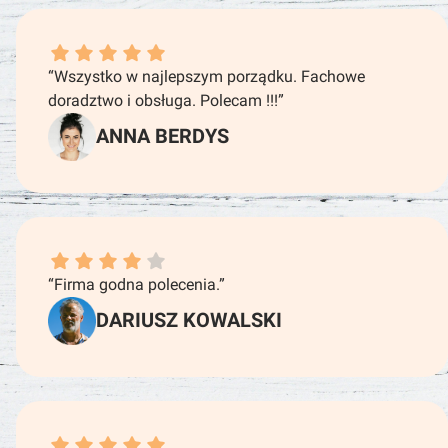
ANNA BERDYS dał ocenę: 5
“Wszystko w najlepszym porządku. Fachowe
doradztwo i obsługa. Polecam !!!”
ANNA BERDYS
DARIUSZ KOWALSKI dał ocenę: 4
“Firma godna polecenia.”
DARIUSZ KOWALSKI
RYSZARD ZYCH dał ocenę: 5